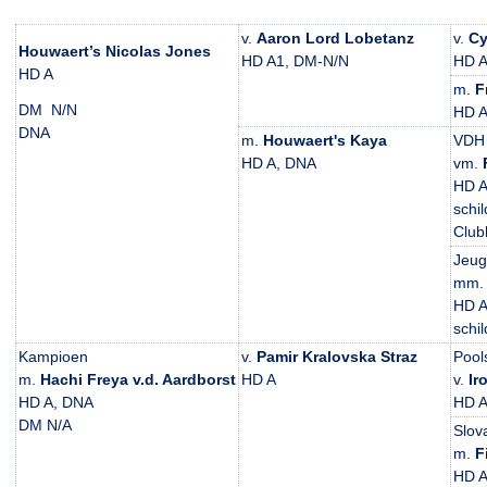
v.
Aaron Lord Lobetanz
v.
Cy
Houwaert’s Nicolas Jones
HD A1, DM-N/N
HD A
HD A
m.
F
DM N/N
HD 
DNA
m.
Houwaert's Kaya
VDH 
HD A, DNA
vm.
HD A
schil
Clu
Jeug
mm
HD A
schil
Kampioen
v.
Pamir Kralovska Straz
Pool
m.
Hachi Freya v.d. Aardborst
HD A
v.
Ir
HD A, DNA
HD 
DM N/A
Slov
m.
F
HD 