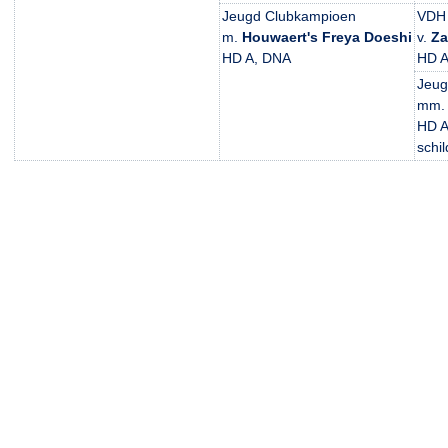
Jeugd Clubkampioen
VDH 
m.
Houwaert's Freya Doeshi
v.
Za
HD A, DNA
HD 
Jeug
mm
HD A
schil