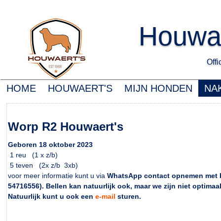
Houwa
Offic
HOME
HOUWAERT'S
MIJN HONDEN
NA
Worp R2 Houwaert's
Geboren 18 oktober 2023
1 reu (1 x z/b)
5 teven (2x z/b 3xb)
voor meer informatie kunt u via
WhatsApp contact opnemen met K
54716556). Bellen kan natuurlijk ook, maar we zijn niet optimaa
Natuurlijk kunt u ook een
e-mail
sturen.