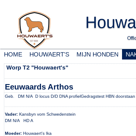
Houwa
Offic
HOME
HOUWAERT'S
MIJN HONDEN
NA
Worp T2 "Houwaert's"
Eeuwaards Arthos
Geb. DM N/A D locus D/D DNA profielGedragstest HBN doorstaan
Vader:
Kansbyn vom Schwedenstein
DM N/A HD A
Moeder:
Houwaert's Ika