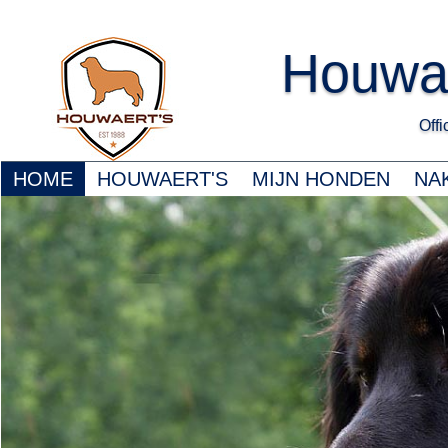
Houwa
Offic
HOME
HOUWAERT'S
MIJN HONDEN
NA