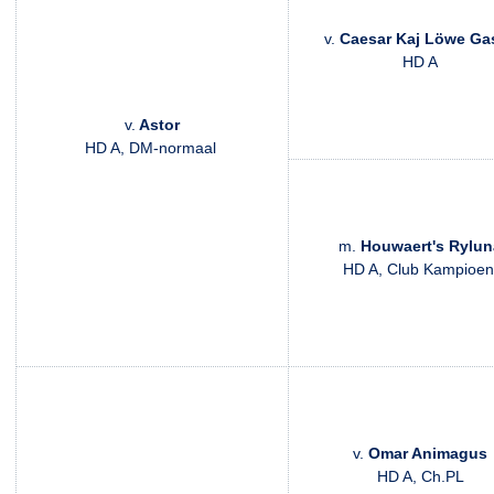
v.
Caesar Kaj Löwe Ga
HD A
v.
Astor
HD A, DM-normaal
m.
Houwaert's Rylun
HD A, Club Kampioe
v.
Omar Animagus
HD A, Ch.PL