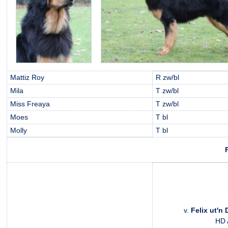
Mattiz Roy
R zw/bl
Mila
T zw/bl
Miss Freaya
T zw/bl
Moes
T bl
Molly
T bl
v.
Felix ut'n
HD 