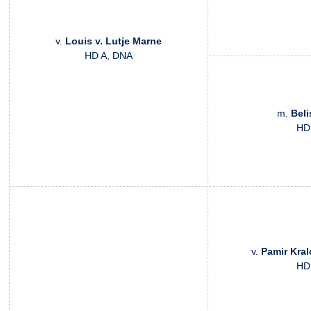
v.
Louis v. Lutje Marne
HD A, DNA
m.
Beli
HD
v.
Pamir Kral
HD