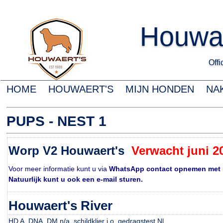
Houwa
Offic
HOME
HOUWAERT'S
MIJN HONDEN
NA
PUPS - NEST 1
Worp V2 Houwaert's
Verwacht juni 
Voor meer informatie kunt u via
WhatsApp contact opnemen met Kee
Natuurlijk kunt u ook een
e-mail
sturen.
Houwaert's River
HD A, DNA, DM n/a, schildklier i.o. gedragstest Nl